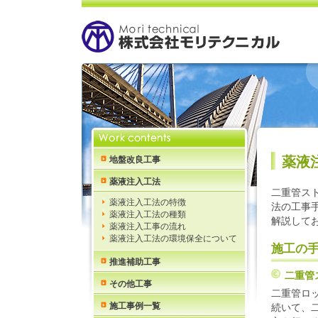
薬液
地盤改良工事
薬液注入工法
二重管ス
薬液注入工法の特徴
法の工事
薬液注入工法の種類
解説して
薬液注入工事の流れ
薬液注入工法の環境保全について
施工の
推進補助工事
二重管
その他工事
二重管ロ
施工事例一覧
続いて、