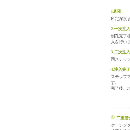
1.削孔
所定深度
2.一次注
削孔完了
入を行い
3.二次注
同ステッ
4.注入完
ステップ
す。
完了後、
二重管
ケーシング