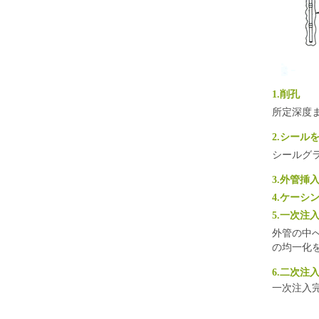
1.削孔
所定深度
2.シール
シールグ
3.外管挿
4.ケーシ
5.一次注
外管の中
の均一化
6.二次注
一次注入