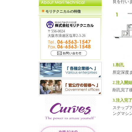
良を行い
モリテクニカルの特徴
〒556-0024
大阪市浪速区塩草2-3-26
1.削孔
所定深度
2.注入開
削孔完了
3.注入完
ステップ
ングマシ