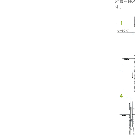
外管を挿
す。