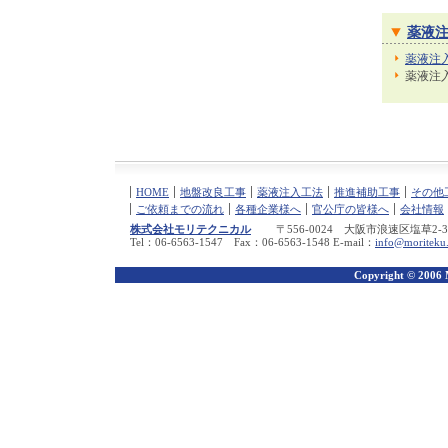
薬液
薬液注
薬液注
HOME
地盤改良工事
薬液注入工法
推進補助工事
その他
ご依頼までの流れ
各種企業様へ
官公庁の皆様へ
会社情報
株式会社モリテクニカル
〒556-0024 大阪市浪速区塩草2-3-
Tel：06-6563-1547 Fax：06-6563-1548 E-mail：
info@moriteku.
Copyright © 2006 M